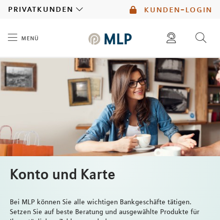
MLP
privatkunden
kunden-login
menü
Inhalt
diese website durchsuchen
mlp berater finden
Konto und Karte
Bei MLP können Sie alle wichtigen Bankgeschäfte tätigen.
Setzen Sie auf beste Beratung und ausgewählte Produkte für