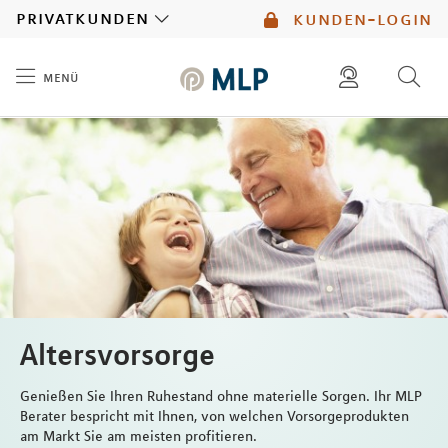
MLP
privatkunden
kunden-login
menü
Inhalt
diese website durchsuchen
mlp berater finden
Altersvorsorge
Genießen Sie Ihren Ruhestand ohne materielle Sorgen. Ihr MLP
Berater bespricht mit Ihnen, von welchen Vorsorgeprodukten
am Markt Sie am meisten profitieren.