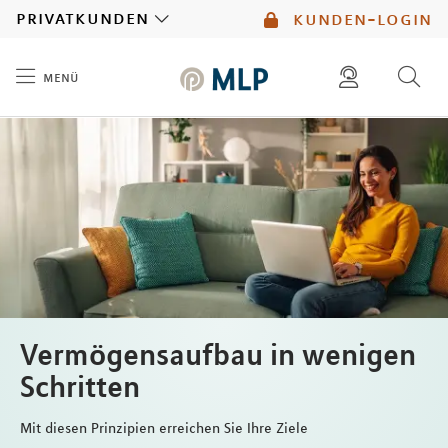
MLP
privatkunden
kunden-login
menü
Inhalt
diese website durchsuchen
mlp berater finden
Vermögensaufbau in wenigen
Schritten
Mit diesen Prinzipien erreichen Sie Ihre Ziele