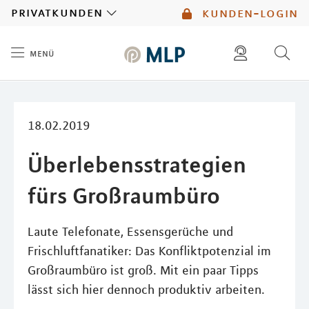
MLP
privatkunden
kunden-login
menü
Inhalt
diese website durchsuchen
mlp berater finden
18.02.2019
Überlebensstrategien
fürs Großraumbüro
Laute Telefonate, Essensgerüche und
Frischluftfanatiker: Das Konfliktpotenzial im
Großraumbüro ist groß. Mit ein paar Tipps
lässt sich hier dennoch produktiv arbeiten.