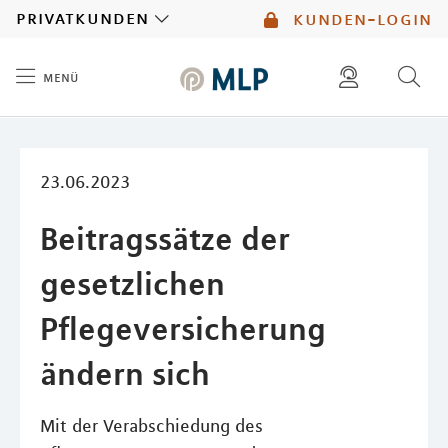
MLP
privatkunden
kunden-login
menü
Inhalt
diese website durchsuchen
mlp berater finden
23.06.2023
Beitragssätze der
gesetzlichen
Pflegeversicherung
ändern sich
Mit der Verabschiedung des