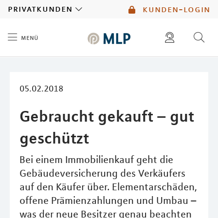
MLP
privatkunden
kunden-login
menü
Inhalt
diese website durchsuchen
mlp berater finden
05.02.2018
Gebraucht gekauft – gut
geschützt
Bei einem Immobilienkauf geht die
Gebäudeversicherung des Verkäufers
auf den Käufer über. Elementarschäden,
offene Prämienzahlungen und Umbau –
was der neue Besitzer genau beachten