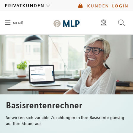
MLP
privatkunden
kunden-login
menü
Inhalt
diese website durchsuchen
mlp berater finden
Basisrentenrechner
So wirken sich variable Zuzahlungen in Ihre Basisrente günstig
auf Ihre Steuer aus