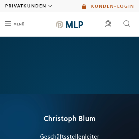
MLP
privatkunden
kunden-login
menü
Inhalt
diese website durchsuchen
mlp berater finden
Christoph
Blum
Geschäftsstellenleiter