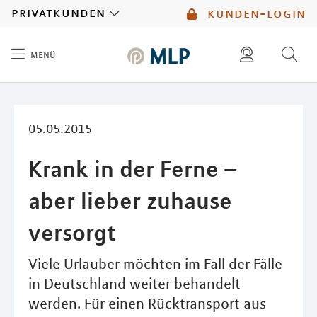
MLP
privatkunden
kunden-login
menü
Inhalt
diese website durchsuchen
mlp berater finden
05.05.2015
Krank in der Ferne –
aber lieber zuhause
versorgt
Viele Urlauber möchten im Fall der Fälle
in Deutschland weiter behandelt
werden. Für einen Rücktransport aus